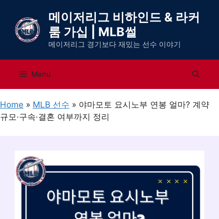
컨
메이저리그 비하인드 & 라커
텐
룸 가십 | MLB썰
츠
로
메이저리그 경기보다 재밌는 선수 이야기
건
너
Menu
뛰
기
Home
»
MLB 선수
»
야마모토 요시노부 연봉 얼마? 계약
규모·구속·결혼 여부까지 정리