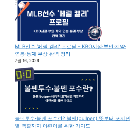
MLB선수 ‘메릴 켈리’ 프로필 – KBO시절·부인·계약·
연봉·통계·부상 완벽 정리
7월 16, 2026
불펜투수·불펜 포수란? 불펜(bullpen) 뜻부터 포지션
별 역할까지 야린이를 위한 가이드