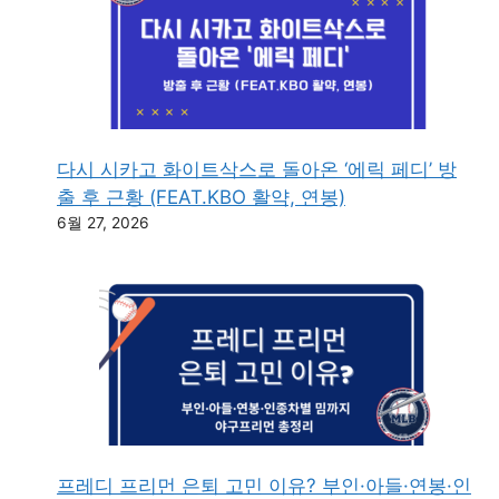
다시 시카고 화이트삭스로 돌아온 ‘에릭 페디’ 방
출 후 근황 (FEAT.KBO 활약, 연봉)
6월 27, 2026
프레디 프리먼 은퇴 고민 이유? 부인·아들·연봉·인