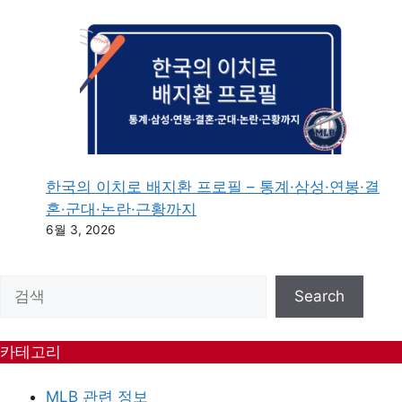
한국의 이치로 배지환 프로필 – 통계·삼성·연봉·결
혼·군대·논란·근황까지
6월 3, 2026
검색
Search
카테고리
MLB 관련 정보