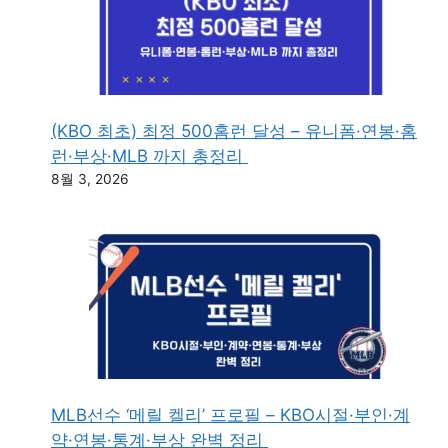
(KBO 최초) 최정 500홈런 달성 – 유니폼·연봉·홈
런·부상·MLB 까지 총정리
8월 3, 2026
MLB선수 ‘메릴 켈리’ 프로필 – KBO시절·부인·계
약·연봉·통계·부상 완벽 정리