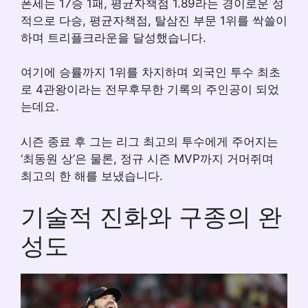
폰세는 17승 1패, 평균자책점 1.89라는 경이로운 성
적으로 다승, 평균자책점, 탈삼진 부문 1위를 싹쓸이
하며 트리플크라운을 달성했습니다.
여기에 승률까지 1위를 차지하며 외국인 투수 최초
로 4관왕이라는 전무후무한 기록의 주인공이 되었
는데요.
시즌 종료 후 그는 리그 최고의 투수에게 주어지는
‘최동원 상’은 물론, 정규 시즌 MVP까지 거머쥐며
최고의 한 해를 보냈습니다.
기술적 진화와 구종의 완
성도