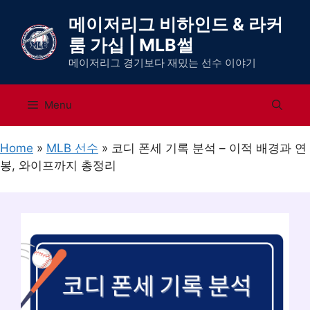
컨
메이저리그 비하인드 & 라커
텐
룸 가십 | MLB썰
츠
로
메이저리그 경기보다 재밌는 선수 이야기
건
너
Menu
뛰
기
Home
»
MLB 선수
»
코디 폰세 기록 분석 – 이적 배경과 연
봉, 와이프까지 총정리