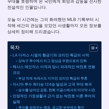
무대를 호령하며 온 국민에게 희망과 감동을 선사한
전설적인 인물입니다.
오늘 이 시간에는 그의 화려했던 MLB 기록부터 시
작해 세간의 관심을 모았던 사생활까지 모든 정보를
상세히 정리해 드리겠습니다.
목차
LA 다저스 시절의 황금기와 코리안 특급의 서막
강속구 투수에서 리그 정상급 우완으로의 진화
텍사스 레인저스 이적과 당시 파격적인 박찬호 연봉
규모
부상 악재 속에서도 이어진 코리안 특급의 투혼
아시아 투수 최다승 124승 달성과 고국 무대 복귀
승수를 넘어선 감동, 한화 이글스에서의 마지막 시즌
안정적인 가정생활과 근거 없는 박찬호 이혼 루머의
실체
루머를 잠재우는 팩트, 공고한 부부애의 확인