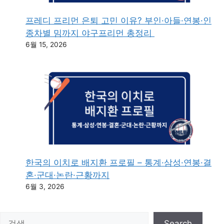
프레디 프리먼 은퇴 고민 이유? 부인·아들·연봉·인
종차별 밈까지 야구프리먼 총정리
6월 15, 2026
한국의 이치로 배지환 프로필 – 통계·삼성·연봉·결
혼·군대·논란·근황까지
6월 3, 2026
검색
Search