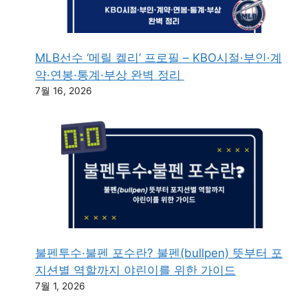
MLB선수 ‘메릴 켈리’ 프로필 – KBO시절·부인·계
약·연봉·통계·부상 완벽 정리
7월 16, 2026
불펜투수·불펜 포수란? 불펜(bullpen) 뜻부터 포
지션별 역할까지 야린이를 위한 가이드
7월 1, 2026