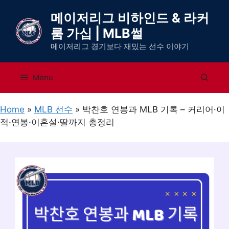
컨
메이저리그 비하인드 & 라커
텐
룸 가십 | MLB썰
츠
로
메이저리그 경기보다 재밌는 선수 이야기
건
너
Menu
뛰
기
Home
»
MLB 선수
»
박찬호 연봉과 MLB 기록 – 커리어·이
적·연봉·이혼설·딸까지 총정리